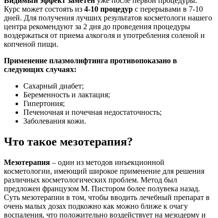
Видимый эффект заметен
уже после первой процедуры.
Курс может состоять из
4-10 процедур
с перерывами в 7-10
дней. Для получения лучших результатов косметологи нашего
центра рекомендуют за 2 дня до проведения процедуры
воздержаться от приема алкоголя и употребления соленой и
копченой пищи.
Применение плазмолифтинга противопоказано в
следующих случаях:
Сахарный диабет;
Беременность и лактация;
Гипертония;
Печеночная и почечная недостаточность;
Заболевания кожи.
Что такое мезотерапия?
Мезотерапия
– один из методов инъекционной
косметологии, имеющий широкое применение для решения
различных косметологических проблем. Метод был
предложен французом М. Пистором более полувека назад.
Суть мезотерапии в том, чтобы вводить лечебный препарат в
очень малых дозах подкожно как можно ближе к очагу
воспаления, что положительно воздействует на мезодерму и