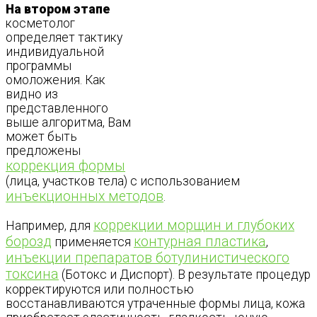
На втором этапе
косметолог
определяет тактику
индивидуальной
программы
омоложения. Как
видно из
представленного
выше алгоритма, Вам
может быть
предложены
коррекция формы
(лица, участков тела) с использованием
инъекционных методов
.
коррекции морщин и глубоких
Например, для
борозд
контурная пластика
применяется
,
инъекции препаратов ботулинистического
токсина
(Ботокс и Диспорт). В результате процедур
корректируются или полностью
восстанавливаются утраченные формы лица, кожа