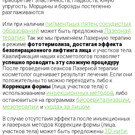
приобретает эластичность, гладкость, юную
упругость. Морщины и борозды постепенно
разглаживаются.
пигментных пятен
сосудистых
Или при наличии
,
образований
Лазерная
может быть предложена
терапия
. Так же мы применяем Лазерную терапию
в режиме
фототермолиза, достигая эффекта
безоперационного лифтинга лица
и участков тела.
Квалификация наших косметологов позволяет
успешно проводить эту сложную процедуру
.
После проведения сеансов Лазерной терапии
косметолог оценивает результат лечения. Если они
положительны то можно переходить либо к
Коррекции формы
(лица, участков тела) с
инъекционных методов
использованием
, либо
биоревитализации
остановиться на программах
,
мезотерапии
уходах за лицом
и
.
В случае отсутствия эффекта после инъекционных
и лазерных методов Коррекции формы (лица,
3D нити,
участков тела) может быть предложены