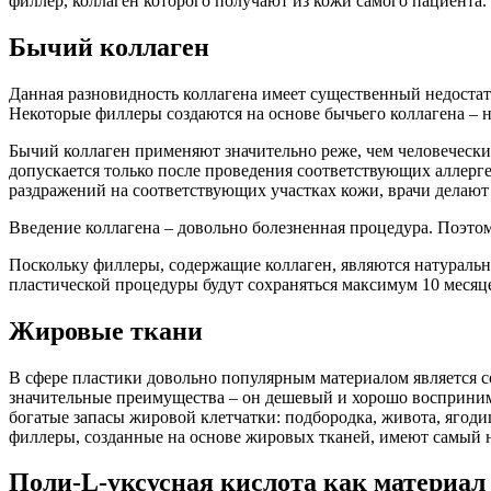
филлер, коллаген которого получают из кожи самого пациента.
Бычий коллаген
Данная разновидность коллагена имеет существенный недостат
Некоторые филлеры создаются на основе бычьего коллагена – 
Бычий коллаген применяют значительно реже, чем человечески
допускается только после проведения соответствующих аллерге
раздражений на соответствующих участках кожи, врачи делают 
Введение коллагена – довольно болезненная процедура. Поэтом
Поскольку филлеры, содержащие коллаген, являются натуральн
пластической процедуры будут сохраняться максимум 10 месяце
Жировые ткани
В сфере пластики довольно популярным материалом является с
значительные преимущества – он дешевый и хорошо восприним
богатые запасы жировой клетчатки: подбородка, живота, ягоди
филлеры, созданные на основе жировых тканей, имеют самый н
Поли-L-уксусная кислота как материал