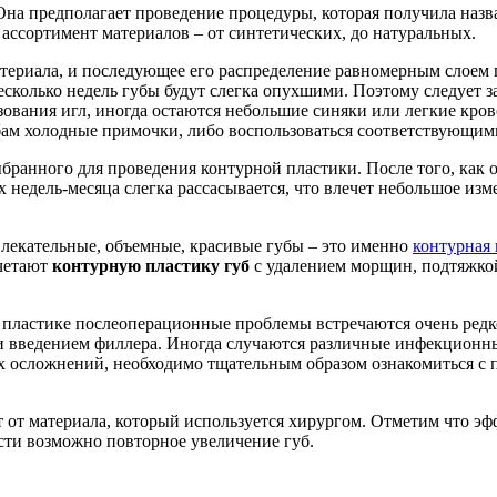
Она предполагает проведение процедуры, которая получила назв
ссортимент материалов – от синтетических, до натуральных.
териала, и последующее его распределение равномерным слоем п
есколько недель губы будут слегка опухшими. Поэтому следует 
зования игл, иногда остаются небольшие синяки или легкие кро
бам холодные примочки, либо воспользоваться соответствующим
ыбранного для проведения контурной пластики. После того, как 
х недель-месяца слегка рассасывается, что влечет небольшое из
влекательные, объемные, красивые губы – это именно
контурная 
очетают
контурную пластику губ
с удалением морщин, подтяжкой
й пластике послеоперационные проблемы встречаются очень ред
 введением филлера. Иногда случаются различные инфекционны
ых осложнений, необходимо тщательным образом ознакомиться с
 от материала, который используется хирургом. Отметим что эфф
сти возможно повторное увеличение губ.