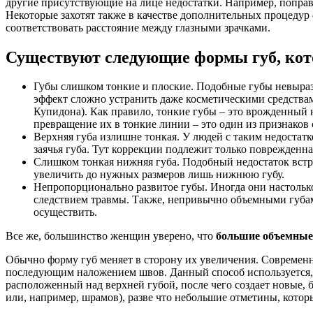
другие присутствующие на лице недостатки. Например, поправ
Некоторые захотят также в качестве дополнительных процеду
соответствовать расстояние между глазными зрачками.
Существуют следующие формы губ, ко
Губы слишком тонкие и плоские. Подобные губы невыраз
эффект сложно устранить даже косметическими средствам
Купидона). Как правило, тонкие губы – это врожденный 
превращение их в тонкие линии – это один из признаков
Верхняя губа излишне тонкая. У людей с таким недостат
заячья губа. Тут коррекции подлежит только поврежденная
Слишком тонкая нижняя губа. Подобный недостаток встре
увеличить до нужных размеров лишь нижнюю губу.
Непропорционально развитое губы. Иногда они настолько
следствием травмы. Также, непривычно объемными губам
осуществить.
Все же, большинство женщин уверено, что
большие объемные
Обычно форму губ меняет в сторону их увеличения. Современ
последующим наложением швов. Данный способ используется, к
расположенный над верхней губой, после чего создает новые, 
или, например, шрамов), разве что небольшие отметины, кото