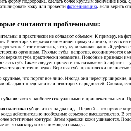
ить форму подбородка, сделать более круглым окончание носа, 
р отшлифовать кожу или провести
фотоэпиляцию
. Если верить с
торые считаются проблемными:
ительны и практически не обладают объемом. К примеру, на фо
и. У некоторых верхняя напоминает прямую линию, то есть на 
недостаток. Стоит отметить, что у курильщиков данный дефект 
 старения организма. Пухлые губы, напротив, ассоциируются с м
ком верхняя губа практически незаметна. Подобные признаки им
 часть губ. Также следует провести так называемый лифтинг – у
чается достаточно редко. Верхняя губа практически полностью 
 крупные, что портят все лицо. Иногда они чересчур широкие, 
и обладают представители некоторых народностей. Словом, есл
 губы
являются наиболее сексуальными и привлекательными. Пр
ная
пластика губ
делиться на два вида. Первый – это прямое хир
огда действительно необходимо серьезное вмешательство. В это
более эстетичные контуры. Затем краешки кожи ушиваются. Подо
рые легко маскируются с помощью помады.