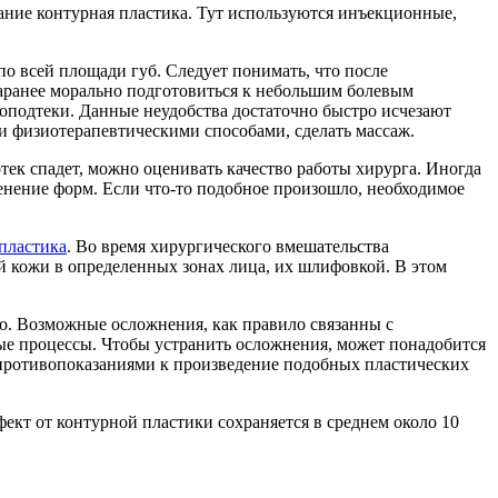
ание контурная пластика. Тут используются инъекционные,
о всей площади губ. Следует понимать, что после
заранее морально подготовиться к небольшим болевым
воподтеки. Данные неудобства достаточно быстро исчезают
и физиотерапевтическими способами, сделать массаж.
отек спадет, можно оценивать качество работы хирурга. Иногда
менение форм. Если что-то подобное произошло, необходимое
пластика
. Во время хирургического вмешательства
 кожи в определенных зонах лица, их шлифовкой. В этом
ко. Возможные осложнения, как правило связанны с
е процессы. Чтобы устранить осложнения, может понадобится
 противопоказаниями к произведение подобных пластических
ект от контурной пластики сохраняется в среднем около 10