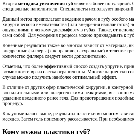
Вторая
методика увеличения губ
является более популярной. 
специальные наполнители. Специалисты используют широкий а
Данный метод предполагает введение врачом в губу особого ма
хирургического вмешательства (или внедрения имплантатов) н
ощущениями и легкому дискомфорту в губах. Также, от исполь
сами собой. Для ускорения процесса можно прикладывать к гу
Конечные результаты также во многом зависят от материала, в
внедренные филлеры (как правило, натуральные) в течение тре
количество филлера следует вести дополнительно.
Отметим, что более эффективный способ создать упругие, при
возможности врача слегка ограниченны. Многие пациентки с
случае можно получить наиболее оптимальный эффект.
В отличие от других сфер пластической хирургии, в контурно
воспалительными или аллергическими реакциями, вызванными
удаление введенного ранее геля. Для предотвращения подобн
процедур.
Как упоминалось выше, результаты пластики во многом зависят
месяцев. Затем гель понемногу рассасывается. При необходимо
Кому нужна пластики губ?