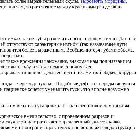
сделать более выразительными скулы,
выровнять морщины
.
пециалистам, то расстояние между краешками рта должно
тоснимках такие губы различить очень проблематично. Данный
ней отсутствуют характерные изгибы (так называемые дуги
становится более выраженным. Вообще, потеря губами объема,
олодостью.
еет также врождённая аномалия, знакомая нам под названием
величить губу, а также немного поднять ее.
закрывает нижнюю, делая ее почти незаметной. Задача хирурга
иногда – чересчур пухлые. Подобные дефекты нередко является
и пациентке хочется уменьшить губы, это вполне возможно
и этом верхняя губа должна быть более тонкой чем нижняя.
ургическое вмешательство, с проведением разрезов и
м случае хирург рассекает определенный участок кожи,
бная мини-операция практически не оставляет следов (рубцов