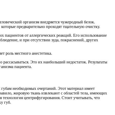
человеческий организм внедряется чужеродный белок.
, которые предварительно проходят тщательную очистку.
их пациентов от аллергических реакций. Его использование
блюдение, и при отсутствии зуда, покраснений, других
ет роль местного анестетика.
 рассасываться. Это их наибольший недостаток. Результаты
ганизма пациента.
я губам необходимых очертаний. Этот материал имеет
авило, жировую ткань извлекают с областей тела, имеющих
ся технология центрифугирования. Стоит учитывать, что
у губ.