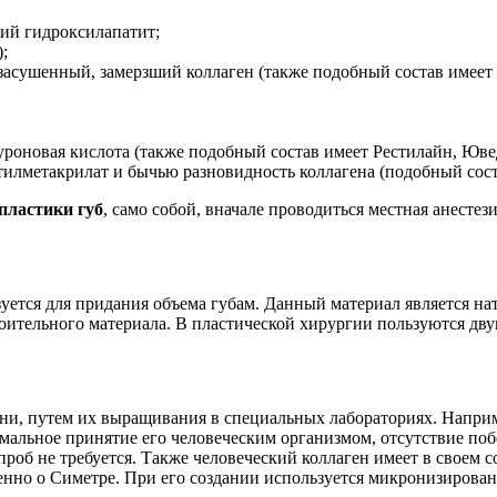
ций гидроксилапатит;
;
т засушенный, замерзший коллаген (также подобный состав имеет
луроновая кислота (также подобный состав имеет Рестилайн, Юве
етилметакрилат и бычью разновидность коллагена (подобный сос
пластики губ
, само собой, вначале проводиться местная анестези
зуется для придания объема губам. Данный материал является н
роительного материала. В пластической хирургии пользуются дв
ани, путем их выращивания в специальных лабораториях. Наприм
альное принятие его человеческим организмом, отсутствие поб
роб не требуется. Также человеческий коллаген имеет в своем с
енно о Симетре. При его создании используется микронизирова