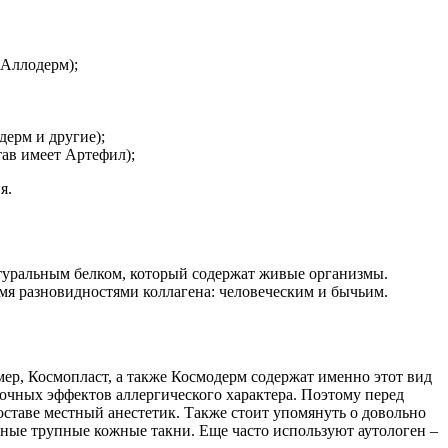
 Аллодерм);
дерм и другие);
тав имеет Артефил);
я.
атуральным белком, который содержат живые организмы.
умя разновидностями коллагена: человеческим и бычьим.
ер, Космопласт, а также Космодерм содержат именно этот вид
очных эффектов аллергического характера. Поэтому перед
оставе местный анестетик. Также стоит упомянуть о довольно
нные трупные кожные такни. Еще часто используют аутологен –