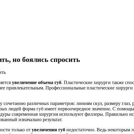
ать, но боялись спросить
ляется
увеличение объема губ
. Пластические хирурги также спо
более привлекательным. Профессиональные пластические хирург
 сочетанию различных параметров: линиям скул, размеру глаз, р
орых людей форма губ имеет первоочередное значение. С помощь
дуры современная хирургия используют филлеры. Правильно ис
ванный изначально результат.
ости только от
увеличения губ
недостаточно. Ведь некоторым л