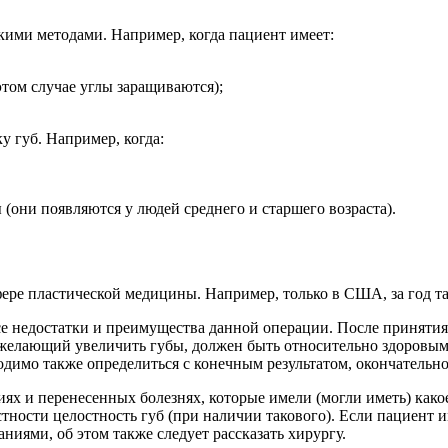
скими методами. Например, когда пациент имеет:
этом случае углы заращиваются);
 губ. Например, когда:
(они появляются у людей среднего и старшего возраста).
фере пластической медицины. Например, только в США, за год т
все недостатки и преимущества данной операции. После приняти
 желающий увеличить губы, должен быть относительно здоровым
димо также определиться с конечным результатом, окончательн
ях и перенесенных болезнях, которые имели (могли иметь) какое
стности целостность губ (при наличии такового). Если пациент
ниями, об этом также следует рассказать хирургу.