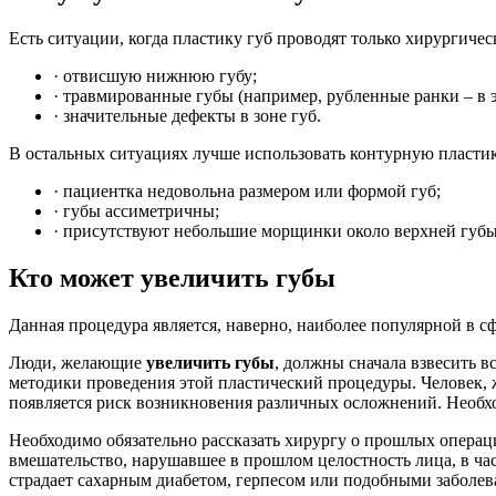
Есть ситуации, когда пластику губ проводят только хирургиче
· отвисшую нижнюю губу;
· травмированные губы (например, рубленные ранки – в 
· значительные дефекты в зоне губ.
В остальных ситуациях лучше использовать контурную пластику
· пациентка недовольна размером или формой губ;
· губы ассиметричны;
· присутствуют небольшие морщинки около верхней губы 
Кто может увеличить губы
Данная процедура является, наверно, наиболее популярной в с
Люди, желающие
увеличить губы
, должны сначала взвесить 
методики проведения этой пластический процедуры. Человек,
появляется риск возникновения различных осложнений. Необхо
Необходимо обязательно рассказать хирургу о прошлых операци
вмешательство, нарушавшее в прошлом целостность лица, в ча
страдает сахарным диабетом, герпесом или подобными заболева