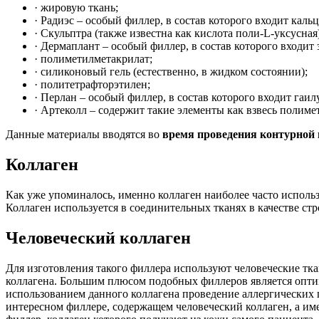
· жировую ткань;
· Радиэс – особый филлер, в состав которого входит каль
· Скульптра (также известна как кислота поли-L-уксусная)
· Дермаплант – особый филлер, в состав которого входи
· полиметилметакрилат;
· силиконовый гель (естественно, в жидком состоянии);
· политетрафторэтилен;
· Перлан – особый филлер, в состав которого входит гаи
· Артеколл – содержит такие элементы как взвесь полим
Данные материалы вводятся во
время проведения контурной 
Коллаген
Как уже упоминалось, именно коллаген наиболее часто исполь
Коллаген используется в соединительных тканях в качестве ст
Человеческий коллаген
Для изготовления такого филлера используют человеческие тк
коллагена. Большим плюсом подобных филлеров является оптим
использованием данного коллагена проведение аллергических п
интересном филлере, содержащем человеческий коллаген, а им