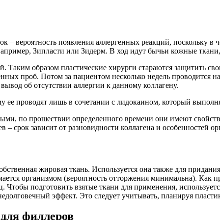
ок – вероятность появления аллергенных реакций, поскольку в 
например, Зипласти или Зидерм. В ход идут бычьи кожные ткани
й. Таким образом пластические хирурги стараются защитить сво
нных проб. Потом за пациентом несколько недель проводится на
вывод об отсутствии аллергии к данному коллагену.
у ее проводят лишь в сочетании с лидокаином, который выполня
ыми, по прошествии определенного времени они имеют свойство
в – срок зависит от разновидности коллагена и особенностей ор
обственная жировая ткань. Используется она также для придани
ается организмом (вероятность отторжения минимальна). Как пр
ц. Чтобы подготовить взятые ткани для применения, использует
едолговечный эффект. Это следует учитывать, планируя пластик
 для филлеров