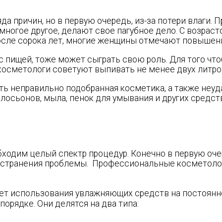
яда причин, но в первую очередь, из-за потери влаги.
ногое другое, делают свое пагубное дело. С возраст
осле сорока лет, многие женщины отмечают повышени
с пищей, тоже может сыграть свою роль. Для того чт
 косметологи советуют выпивать не менее двух литро
ать неправильно подобранная косметика, а также не
лосьонов, мыла, пенок для умывания и других средств
бходим целый спектр процедур. Конечно в первую оче
а устранения проблемы. Профессиональные косметоло
ает использования увлажняющих средств на постоянно
орядке. Они делятся на два типа: