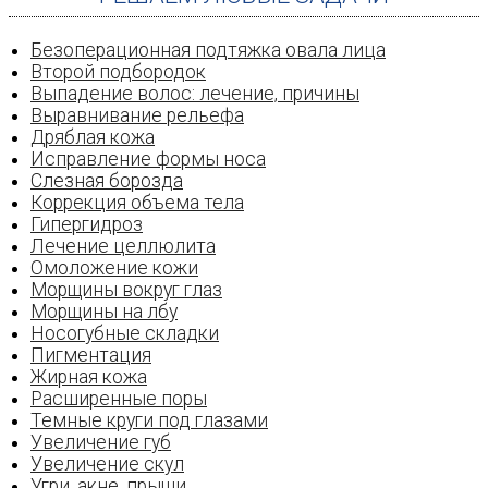
Безоперационная подтяжка овала лица
Второй подбородок
Выпадение волос: лечение‚ причины
Выравнивание рельефа
Дряблая кожа
Исправление формы носа
Слезная борозда
Коррекция объема тела
Гипергидроз
Лечение целлюлита
Омоложение кожи
Морщины вокруг глаз
Морщины на лбу
Носогубные складки
Пигментация
Жирная кожа
Расширенные поры
Темные круги под глазами
Увеличение губ
Увеличение скул
Угри‚ акне‚ прыщи