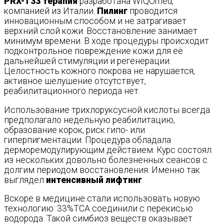
PRX-T33 терапия
разработана WIQOmed,
компанией из Италии.
Пилинг
проводится
инновационным способом и не затрагивает
верхний слой кожи. Восстановление занимает
минимум времени. В ходе процедуры происходит
подконтрольное повреждение кожи для её
дальнейшей стимуляции и регенерации.
Целостность кожного покрова не нарушается,
активное шелушение отсутствует,
реабилитационного периода нет.
Использование трихлоруксусной кислоты всегда
предполагало недельную реабилитацию,
образование корок, риск гипо- или
гиперпигментации. Процедура обладала
дерморемодулирующим действием. Курс состоял
из нескольких довольно болезненных сеансов с
долгим периодом восстановления. Именно так
выглядел
интенсивный лифтинг
.
Вскоре в медицине стали использовать новую
технологию: 33%ТСА соединили с перекисью
водорода. Такой симбиоз веществ оказывает