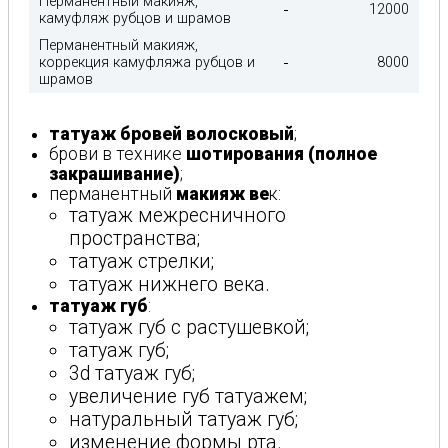
Перманентный макияж,
12000
камуфляж рубцов и шрамов
Перманентный макияж,
коррекция камуфляжа рубцов и
8000
шрамов
татуаж бровей волосковый
;
брови в технике
шотирования (полное
закрашивание)
;
перманентный
макияж ве
к:
татуаж межресничного
пространства;
татуаж стрелки;
татуаж нижнего века.
татуаж губ
:
татуаж губ с растушевкой;
татуаж губ;
3d татуаж губ;
увеличение губ татуажем;
натуральный татуаж губ;
изменение формы рта.